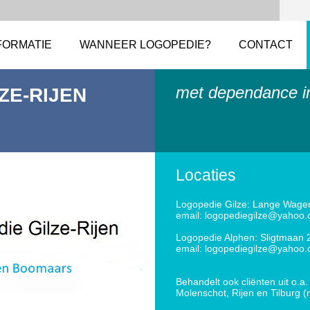
FORMATIE
WANNEER LOGOPEDIE?
CONTACT
met dependance i
ZE-RIJEN
Locaties
Logopedie Gilze: Lange Wagens
email: logopediegilze@yahoo
Logopedie Alphen: Sligtmaan 2
email: logopediegilze@yahoo
Behandelt ook cliënten uit o.
Molenschot, Rijen en Tilburg (